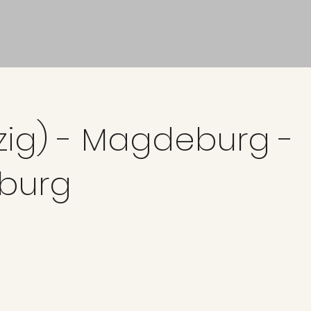
pzig) - Magdeburg -
burg