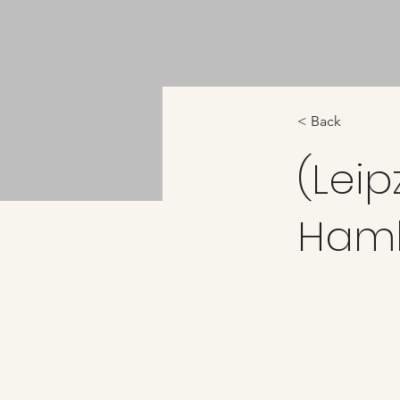
< Back
(Lei
Ham