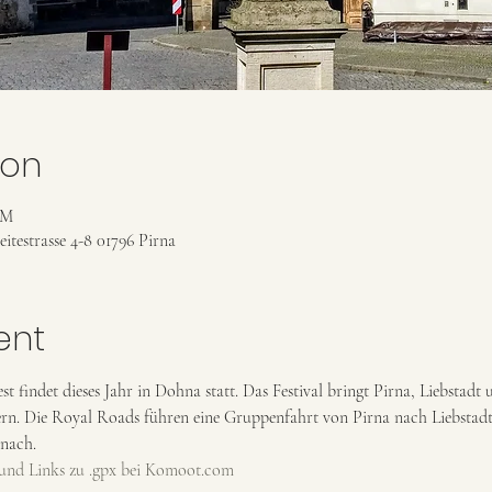
ion
PM
itestrasse 4-8 01796 Pirna
ent
est findet dieses Jahr in Dohna statt. Das Festival bringt Pirna, Liebst
ern. Die Royal Roads führen eine Gruppenfahrt von Pirna nach Liebstadt
 nach.
n und Links zu .gpx bei Komoot.com