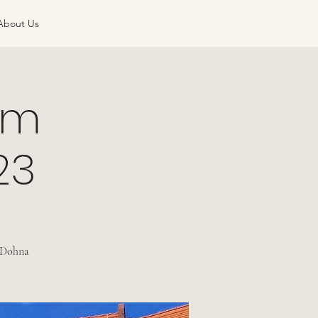
About Us
um
23
d Dohna